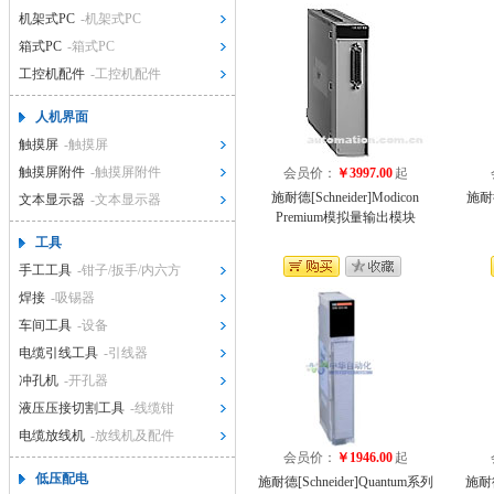
机架式PC
-机架式PC
箱式PC
-箱式PC
工控机配件
-工控机配件
人机界面
触摸屏
-触摸屏
触摸屏附件
-触摸屏附件
会员价：
￥3997.00
起
施耐德[Schneider]Modicon
施耐德
文本显示器
-文本显示器
Premium模拟量输出模块
工具
手工工具
-钳子/扳手/内六方
焊接
-吸锡器
车间工具
-设备
电缆引线工具
-引线器
冲孔机
-开孔器
液压压接切割工具
-线缆钳
电缆放线机
-放线机及配件
会员价：
￥1946.00
起
低压配电
施耐德[Schneider]Quantum系列
施耐德