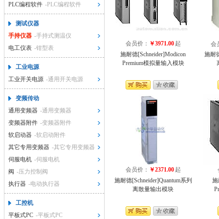
PLC编程软件
-PLC编程软件
测试仪器
手持仪器
-手持式测温仪
会员价：
￥3971.00
起
会
电工仪表
-钳型表
施耐德[Schneider]Modicon
施耐德[
Premium模拟量输入模块
工业电源
工业开关电源
-通用开关电源
变频传动
通用变频器
-通用变频器
变频器附件
-变频器附件
软启动器
-软启动附件
其它专用变频器
-其它专用变频器
伺服电机
-伺服电机
会员价：
￥2371.00
起
阀
-压力控制阀
施耐德[Schneider]Quantum系列
施耐
执行器
-电动执行器
离散量输出模块
P
工控机
平板式PC
-平板式PC