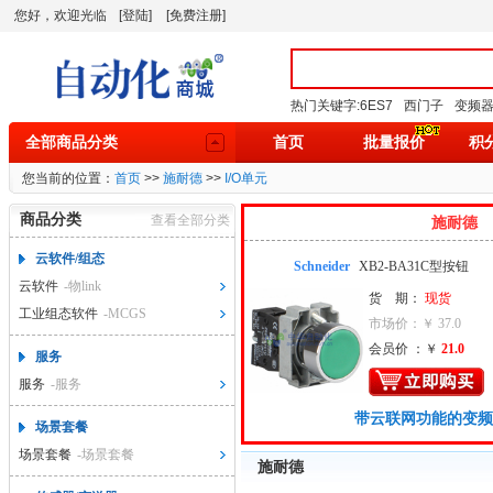
您好，欢迎光临
[登陆]
[免费注册]
热门关键字:
6ES7
西门子
变频
全部商品分类
首页
批量报价
积
您当前的位置：
首页
>>
施耐德
>>
I/O单元
商品分类
查看全部分类
施耐德
云软件/组态
Schneider
XB2-BA31C型按钮
云软件
-物link
货 期：
现货
工业组态软件
-MCGS
市场价：￥ 37.0
会员价 ：￥
21.0
服务
服务
-服务
带云联网功能的变频
场景套餐
场景套餐
-场景套餐
施耐德