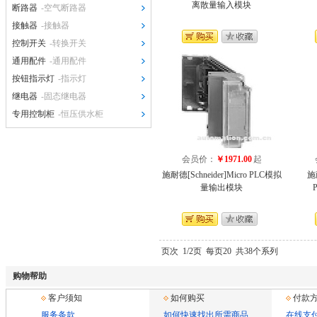
离散量输入模块
断路器
-空气断路器
接触器
-接触器
控制开关
-转换开关
通用配件
-通用配件
按钮指示灯
-指示灯
继电器
-固态继电器
专用控制柜
-恒压供水柜
会员价：
￥1971.00
起
施耐德[Schneider]Micro PLC模拟
施耐
量输出模块
页次
1/2页
每页20
共38个系列
购物帮助
客户须知
如何购买
付款
服务条款
如何快速找出所需商品
在线支