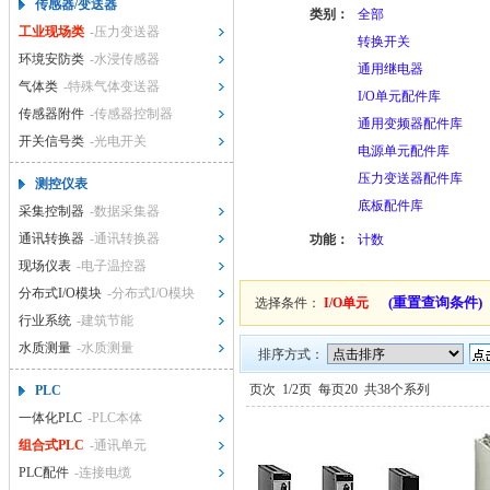
传感器/变送器
类别：
全部
工业现场类
-压力变送器
转换开关
环境安防类
-水浸传感器
通用继电器
气体类
-特殊气体变送器
I/O单元配件库
传感器附件
-传感器控制器
通用变频器配件库
开关信号类
-光电开关
电源单元配件库
压力变送器配件库
测控仪表
底板配件库
采集控制器
-数据采集器
通讯转换器
-通讯转换器
功能：
计数
现场仪表
-电子温控器
分布式I/O模块
-分布式I/O模块
(重置查询条件)
选择条件：
I/O单元
行业系统
-建筑节能
水质测量
-水质测量
排序方式：
页次
1/2页
每页20
共38个系列
PLC
一体化PLC
-PLC本体
组合式PLC
-通讯单元
PLC配件
-连接电缆