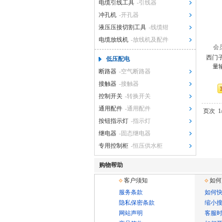
电缆引线工具
-引线器
冲孔机
-开孔器
液压压接切割工具
-线缆钳
电缆放线机
-放线机及配件
会
西门子[
低压配电
量输
断路器
-空气断路器
接触器
-接触器
控制开关
-转换开关
通用配件
-通用配件
页次
1
按钮指示灯
-指示灯
继电器
-固态继电器
专用控制柜
-恒压供水柜
购物帮助
客户须知
如何
服务条款
如何
隐私保密条款
缩小
网站声明
客服