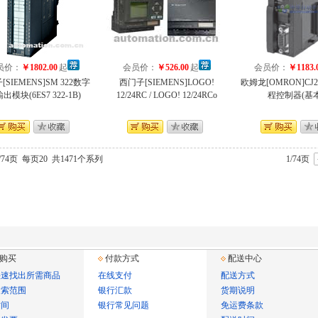
员价：
￥1802.00
起
会员价：
￥526.00
起
会员价：
￥1183.
SIEMENS]SM 322数字
西门子[SIEMENS]LOGO!
欧姆龙[OMRON]C
出模块(6ES7 322-1B)
12/24RC / LOGO! 12/24RCo
程控制器(基
/74页
每页20
共1471个系列
1/74页
购买
付款方式
配送中心
快速找出所需商品
在线支付
配送方式
搜索范围
银行汇款
货期说明
时间
银行常见问题
免运费条款