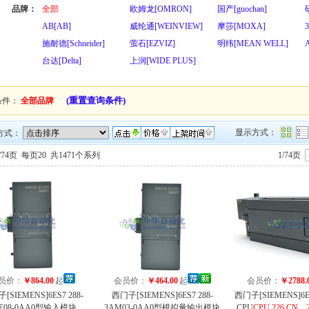
品牌：
全部
欧姆龙[OMRON]
国产[guochan]
AB[AB]
威纶通[WEINVIEW]
摩莎[MOXA]
施耐德[Schneider]
萤石[EZVIZ]
明纬[MEAN WELL]
台达[Delta]
上润[WIDE PLUS]
(重置查询条件)
条件：
全部品牌
显示方式：
方式：
/74页
每页20
共1471个系列
1/74页
员价：
￥864.00
起
会员价：
￥464.00
起
会员价：
￥2788.
[SIEMENS]6ES7 288-
西门子[SIEMENS]6ES7 288-
西门子[SIEMENS]6E
AE08-0AA0型输入模块
3AM03-0AA0型模拟量输出模块
CPU
CPU 226 CN