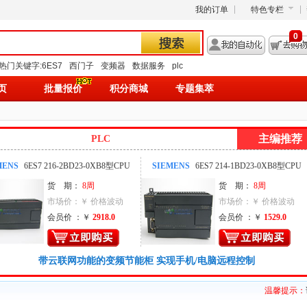
我的订单
特色专栏
0
热门关键字:
6ES7
西门子
变频器
数据服务
plc
页
批量报价
积分商城
专题集萃
主编推荐
PLC
MENS
6ES7 216-2BD23-0XB8型CPU
SIEMENS
6ES7 214-1BD23-0XB8型CPU
货 期：
8周
货 期：
8周
市场价：￥ 价格波动
市场价：￥ 价格波动
会员价 ：￥
2918.0
会员价 ：￥
1529.0
带云联网功能的变频节能柜 实现手机/电脑远程控制
温馨提示：