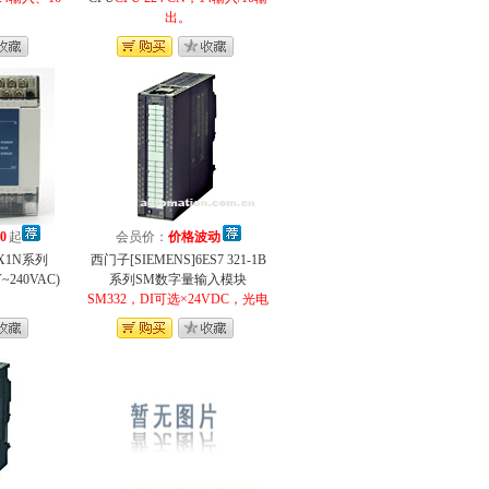
出。
0
起
会员价：
价格波动
]FX1N系列
西门子[SIEMENS]6ES7 321-1B
~240VAC)
系列SM数字量输入模块
SM332，DI可选×24VDC，光电
隔离。