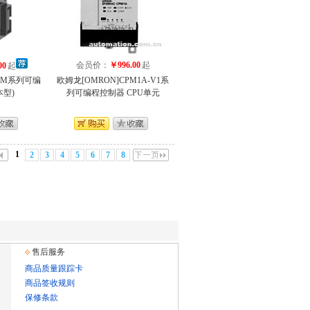
会员价：
￥996.00
起
00
起
J2M系列可编
欧姆龙[OMRON]CPM1A-V1系
本型)
列可编程控制器 CPU单元
1
2
3
4
5
6
7
8
售后服务
商品质量跟踪卡
商品签收规则
保修条款