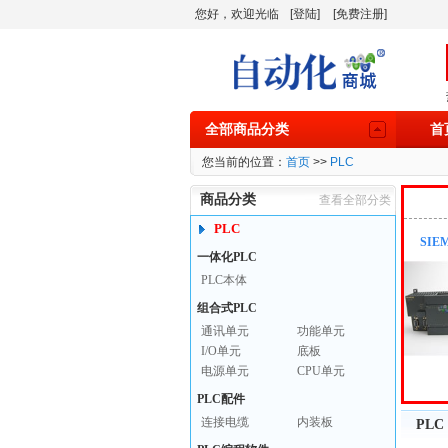
您好，欢迎光临
[登陆]
[免费注册]
全部商品分类
首
您当前的位置：
首页
>>
PLC
商品分类
查看全部分类
PLC
SIE
一体化PLC
PLC本体
组合式PLC
通讯单元
功能单元
I/O单元
底板
电源单元
CPU单元
PLC配件
连接电缆
内装板
PLC