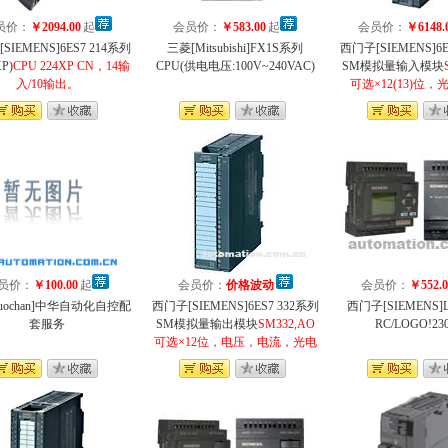
员价：
￥2094.00
起
会员价：
￥583.00
起
会员价：
￥6148.
SIEMENS]6ES7 214系列
三菱[Mitsubishi]FX1S系列
西门子[SIEMENS]6E
P)
CPU 224XP CN，14输
CPU(供电电压:100V~240VAC)
SM模拟量输入模块
入/10输出。
可选×12(13)位
PT100，带
员价：
￥100.00
起
会员价：
价格波动
会员价：
￥552.0
uochan]中华自动化自控配
西门子[SIEMENS]6ES7 332系列
西门子[SIEMENS]L
套服务
SM模拟量输出模块
SM332,AO
RC/LOGO!23
可选×12位，电压，电流，光电
隔离。