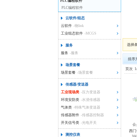
PLC编程软件
PLC编程软件
云软件/组态
云软件
-物link
工业组态软件
-MCGS
选择
服务
服务
-服务
排序
场景套餐
页次
1
场景套餐
-场景套餐
传感器/变送器
工业现场类
-压力变送器
环境安防类
-水浸传感器
气体类
-特殊气体变送器
传感器附件
-传感器控制器
开关信号类
-光电开关
会
西门子
测控仪表
3