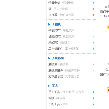
伺服电机
-伺服电机
会
阀
-压力控制阀
西门子[
执行器
-电动执行器
CPU(X
工控机
平板式PC
-平板式PC
机架式PC
-机架式PC
箱式PC
-箱式PC
工控机配件
-工控机配件
人机界面
触摸屏
-触摸屏
会
触摸屏附件
-触摸屏附件
国产[g
文本显示器
-文本显示器
工具
手工工具
-钳子/扳手/内六方
焊接
-吸锡器
车间工具
-设备