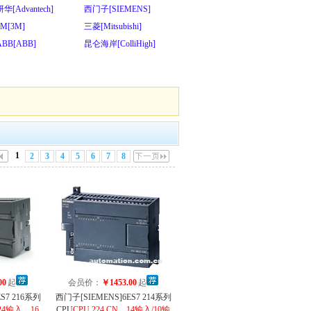
研华[Advantech]
西门子[SIEMENS]
3M[3M]
三菱[Mitsubishi]
ABB[ABB]
昆仑海岸[ColliHigh]
1
2
3
4
5
6
7
8
00
起
会员价：
￥1453.00
起
S7 216系列
西门子[SIEMENS]6ES7 214系列
，24输入、16
CPU
CPU 224 CN，14输入/10输