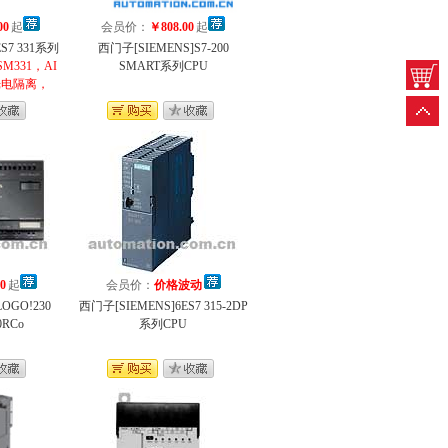
00
起
会员价：
￥808.00
起
S7 331系列
西门子[SIEMENS]S7-200
SM331，AI
SMART系列CPU
，光电隔离，
诊断。
0
起
会员价：
价格波动
OGO!230
西门子[SIEMENS]6ES7 315-2DP
0RCo
系列CPU