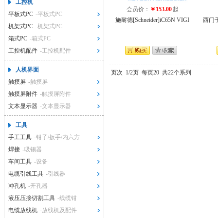
工控机
会员价：
￥153.00
起
平板式PC
-平板式PC
施耐德[Schneider]iC65N VIGI
西门子[
机架式PC
-机架式PC
箱式PC
-箱式PC
工控机配件
-工控机配件
人机界面
页次
1/2页
每页20
共22个系列
触摸屏
-触摸屏
触摸屏附件
-触摸屏附件
文本显示器
-文本显示器
工具
手工工具
-钳子/扳手/内六方
焊接
-吸锡器
车间工具
-设备
电缆引线工具
-引线器
冲孔机
-开孔器
液压压接切割工具
-线缆钳
电缆放线机
-放线机及配件