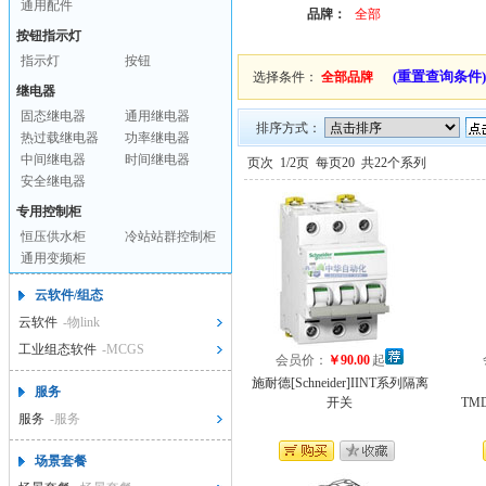
通用配件
品牌：
全部
按钮指示灯
指示灯
按钮
(重置查询条件)
选择条件：
全部品牌
继电器
固态继电器
通用继电器
排序方式：
热过载继电器
功率继电器
中间继电器
时间继电器
页次
1/2页
每页20
共22个系列
安全继电器
专用控制柜
恒压供水柜
冷站站群控制柜
通用变频柜
云软件/组态
云软件
-物link
工业组态软件
-MCGS
会员价：
￥90.00
起
施耐德[Schneider]IINT系列隔离
服务
开关
TMD
服务
-服务
场景套餐