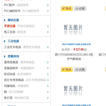
PLC配件
-连接电缆
PLC编程软件
-PLC编程软件
测试仪器
手持仪器
-手持式测温仪
电工仪表
-钳型表
工业电源
工业开关电源
-通用开关电源
会员价：
￥327.00
起
西门子[SIEMENS]5TL1691-0型
西门子[
变频传动
空气断路器
通用变频器
-通用变频器
变频器附件
-变频器附件
软启动器
-软启动附件
其它专用变频器
-其它专用变频器
伺服电机
-伺服电机
阀
-压力控制阀
执行器
-电动执行器