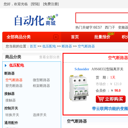
您好，欢迎光临
[登陆]
[免费注册]
热门关键字:
6ES7
西门子
变频
全部商品分类
首页
批量报价
积
您当前的位置：
首页
>>
低压配电
>>
断路器
>>
空气断路器
商品分类
查看全部分类
空气断路器
低压配电
Schneider
A9S68332型隔离开关
断路器
货 期：
1天
空气断路器
微型断路器
市场价：￥ 121.0
塑壳断路器
框架断路器
会员价 ：￥
90.0
接触器
接触器
控制开关
带云联网功能的变频
转换开关
选择开关
空气断路器
通用配件