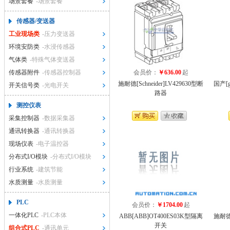
场景套餐
-场景套餐
传感器/变送器
工业现场类
-压力变送器
环境安防类
-水浸传感器
气体类
-特殊气体变送器
传感器附件
-传感器控制器
会员价：
￥636.00
起
施耐德[Schneider]LV429630型断
国产[gu
开关信号类
-光电开关
路器
测控仪表
采集控制器
-数据采集器
通讯转换器
-通讯转换器
现场仪表
-电子温控器
分布式I/O模块
-分布式I/O模块
行业系统
-建筑节能
水质测量
-水质测量
PLC
会员价：
￥1704.00
起
一体化PLC
-PLC本体
ABB[ABB]OT400ES03K型隔离
施耐德[
开关
组合式PLC
-通讯单元