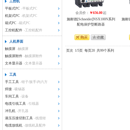
工控机
平板式PC
-平板式PC
会员价：
￥656.00
起
机架式PC
-机架式PC
施耐德[Schneider]NSX100N系列
施耐德[
箱式PC
-箱式PC
配电保护型断路器
工控机配件
-工控机配件
人机界面
触摸屏
-触摸屏
页次
1/5页
每页20
共99个系列
触摸屏附件
-触摸屏附件
文本显示器
-文本显示器
工具
手工工具
-钳子/扳手/内六方
焊接
-吸锡器
车间工具
-设备
电缆引线工具
-引线器
冲孔机
-开孔器
液压压接切割工具
-线缆钳
电缆放线机
-放线机及配件