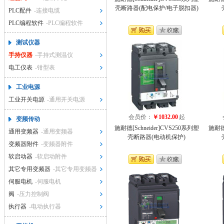
壳断路器(配电保护/电子脱扣器)
PLC配件
-连接电缆
PLC编程软件
-PLC编程软件
测试仪器
手持仪器
-手持式测温仪
电工仪表
-钳型表
工业电源
工业开关电源
-通用开关电源
会员价：
￥1032.00
起
变频传动
施耐德[Schneider]CVS250系列塑
施耐德[
通用变频器
-通用变频器
壳断路器(电动机保护)
变频器附件
-变频器附件
软启动器
-软启动附件
其它专用变频器
-其它专用变频器
伺服电机
-伺服电机
阀
-压力控制阀
执行器
-电动执行器