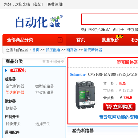
您好，欢迎光临
[登陆]
[免费注册]
热门关键字:
6ES7
西门子
变频
全部商品分类
首页
批量报价
积
您当前的位置：
首页
>>
低压配电
>>
断路器
>>
塑壳断路器
商品分类
查看全部分类
塑壳断路器
低压配电
Schneider
CVS160F MA100 3P3D(LV5164
断路器
型塑壳断路器
货 期：
现货
空气断路器
微型断路器
市场价：￥ 1211.0
塑壳断路器
框架断路器
会员价 ：￥
786.0
接触器
接触器
控制开关
带云联网功能的变频
转换开关
选择开关
塑壳断路器
通用配件