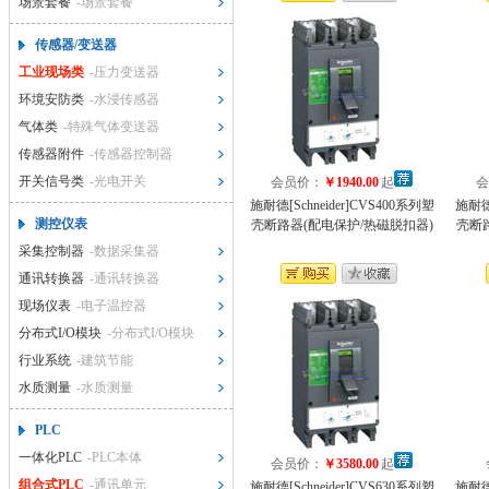
场景套餐
-场景套餐
传感器/变送器
工业现场类
-压力变送器
环境安防类
-水浸传感器
气体类
-特殊气体变送器
传感器附件
-传感器控制器
开关信号类
-光电开关
会员价：
￥1940.00
起
会
施耐德[Schneider]CVS400系列塑
施耐德[
测控仪表
壳断路器(配电保护/热磁脱扣器)
壳断
采集控制器
-数据采集器
通讯转换器
-通讯转换器
现场仪表
-电子温控器
分布式I/O模块
-分布式I/O模块
行业系统
-建筑节能
水质测量
-水质测量
PLC
一体化PLC
-PLC本体
会员价：
￥3580.00
起
组合式PLC
-通讯单元
施耐德[Schneider]CVS630系列塑
施耐德[