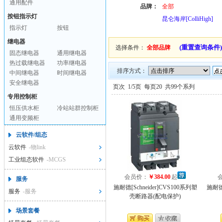
通用配件
品牌：
全部
按钮指示灯
昆仑海岸[ColliHigh]
指示灯
按钮
继电器
(重置查询条件)
选择条件：
全部品牌
固态继电器
通用继电器
热过载继电器
功率继电器
排序方式：
中间继电器
时间继电器
安全继电器
页次
1/5页
每页20
共99个系列
专用控制柜
恒压供水柜
冷站站群控制柜
通用变频柜
云软件/组态
云软件
-物link
工业组态软件
-MCGS
会员价：
￥384.00
起
服务
施耐德[Schneider]CVS100系列塑
施耐德[
服务
-服务
壳断路器(配电保护)
场景套餐