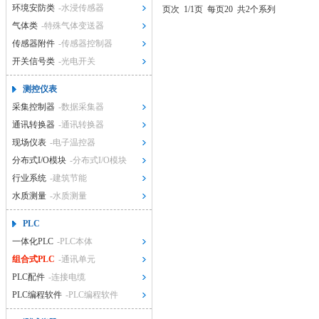
环境安防类
-水浸传感器
页次
1/1页
每页20
共2个系列
气体类
-特殊气体变送器
传感器附件
-传感器控制器
开关信号类
-光电开关
测控仪表
采集控制器
-数据采集器
通讯转换器
-通讯转换器
现场仪表
-电子温控器
分布式I/O模块
-分布式I/O模块
行业系统
-建筑节能
水质测量
-水质测量
PLC
一体化PLC
-PLC本体
组合式PLC
-通讯单元
PLC配件
-连接电缆
PLC编程软件
-PLC编程软件