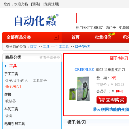
您好，欢迎光临
[登陆]
[免费注册]
热门关键字:
6ES7
西门子
变频
全部商品分类
首页
批量报价
积
您当前的位置：
首页
>>
工具
>>
手工工具
>>
镊子/锉/刀
商品分类
查看全部分类
镊子/锉/刀
工具
GREENLEE
0652-11重型实用刀
手工工具
货 期：
2周
钳子/扳手/内六
工具组合
市场价：￥ 103.28
方
镊子/锉/刀
会员价 ：￥
104.0
焊接
吸锡器
车间工具
带云联网功能的变频
设备
镊子/锉/刀
电缆引线工具