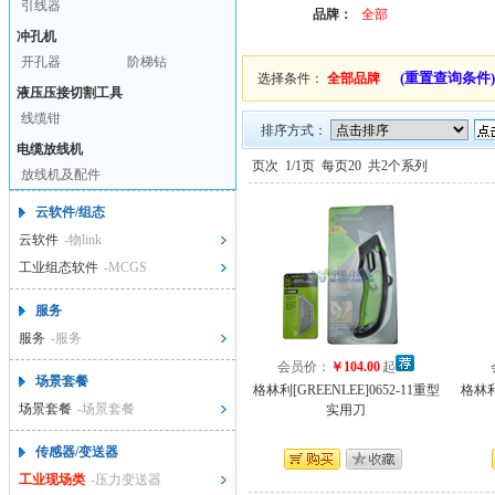
引线器
品牌：
全部
冲孔机
开孔器
阶梯钻
(重置查询条件)
选择条件：
全部品牌
液压压接切割工具
线缆钳
排序方式：
电缆放线机
页次
1/1页
每页20
共2个系列
放线机及配件
云软件/组态
云软件
-物link
工业组态软件
-MCGS
服务
服务
-服务
会员价：
￥104.00
起
场景套餐
格林利[GREENLEE]0652-11重型
格林利[
场景套餐
-场景套餐
实用刀
传感器/变送器
工业现场类
-压力变送器