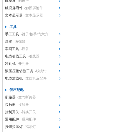
触摸屏
-触摸屏
触摸屏附件
-触摸屏附件
文本显示器
-文本显示器
工具
手工工具
-钳子/扳手/内六方
焊接
-吸锡器
车间工具
-设备
电缆引线工具
-引线器
冲孔机
-开孔器
液压压接切割工具
-线缆钳
电缆放线机
-放线机及配件
低压配电
断路器
-空气断路器
接触器
-接触器
控制开关
-转换开关
通用配件
-通用配件
按钮指示灯
-指示灯