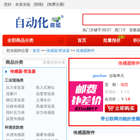
您好，欢迎光临
[登陆]
[免费注册]
热门关键字:
6ES7
西门子
变频
全部商品分类
首页
批量报价
积
您当前的位置：
首页
>>
传感器/变送器
>>
传感器附件
商品分类
查看全部分类
传感器附件
传感器/变送器
guochan
运输单元
工业现场类
货 期：
现货
压力变送器
投入式液位
市场价：￥ 1.0
流量计
温度变送器
会员价 ：￥
1.0
物位变送器
土壤水分
位移传感器
风速变送器
指针压力表
压力传感器
温度传感器
带云联网功能的变频
环境安防类
传感器附件
水浸传感器
烟雾传感器