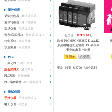
场景套餐
-场景套餐
测控仪表
采集控制器
-数据采集器
通讯转换器
-通讯转换器
现场仪表
-电子温控器
分布式I/O模块
-分布式I/O模块
会员价：
￥7179.00
起
欧姆龙[OMRON]F3SX-E-□□□R2
行业系统
-建筑节能
系列继电器安全输出+DC半导体
水质测量
-水质测量
安全输出型控制器
PLC
一体化PLC
-PLC本体
页次
1/1页
每页20
共8个系列
组合式PLC
-通讯单元
PLC配件
-连接电缆
PLC编程软件
-PLC编程软件
测试仪器
手持仪器
-手持式测温仪
电工仪表
-钳型表