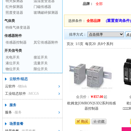
明火探测器
温湿度变送器
品牌：
全部
红外探测器
门磁传感器
照度变送器
玻璃破碎探测器
(重置查询条件)
气体类
选择条件：
全部品牌
特殊气体变送器
排序方式：
传感器附件
传感器控制器
其它传感器附件
页次
1/1页
每页20
共8个系列
开关信号类
光电开关
接近开关
液位开关
流量开关
物位开关
限位开关
云软件/组态
云软件
-物link
工业组态软件
-MCGS
会员价：
￥857.00
起
欧姆龙[OMRON]S3D2系列传感
欧
服务
器控制器
□□
服务
-服务
场景套餐