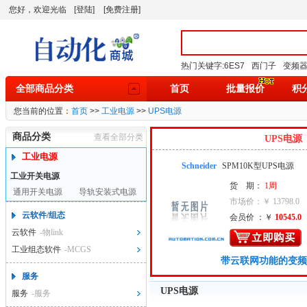
您好，欢迎光临
[登陆]
[免费注册]
热门关键字:
6ES7
西门子
变频
全部商品分类
首页
批量报价
积
您当前的位置：
首页
>>
工业电源
>>
UPS电源
商品分类
查看全部分类
UPS电源
工业电源
Schneider
SPM10K型UPS电源
工业开关电源
货 期：
1周
通用开关电源
导轨安装式电源
市场价：￥ 13798.0
云软件/组态
会员价 ：￥
10545.0
云软件
-物link
工业组态软件
-MCGS
带云联网功能的变频
服务
UPS电源
服务
-服务