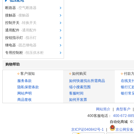
低压配电
断路器
-空气断路器
接触器
-接触器
控制开关
-转换开关
通用配件
-通用配件
按钮指示灯
-指示灯
继电器
-固态继电器
专用控制柜
-恒压供水柜
购物帮助
客户须知
如何购买
付款
服务条款
如何快速找出所需商品
在线支
隐私保密条款
缩小搜索范围
银行汇
网站声明
客服时间
银行常
商品签收
如何开发票
网站简介
|
典型客户
400客服电话：
400-672-88
自动化商城
©
京ICP证040842号-1
|
京公网安备11