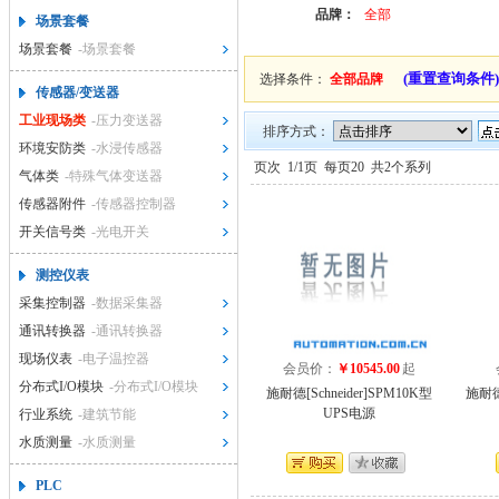
品牌：
全部
场景套餐
场景套餐
-场景套餐
(重置查询条件)
选择条件：
全部品牌
传感器/变送器
工业现场类
-压力变送器
排序方式：
环境安防类
-水浸传感器
页次
1/1页
每页20
共2个系列
气体类
-特殊气体变送器
传感器附件
-传感器控制器
开关信号类
-光电开关
测控仪表
采集控制器
-数据采集器
通讯转换器
-通讯转换器
现场仪表
-电子温控器
会员价：
￥10545.00
起
分布式I/O模块
-分布式I/O模块
施耐德[Schneider]SPM10K型
施耐德[
UPS电源
行业系统
-建筑节能
水质测量
-水质测量
PLC