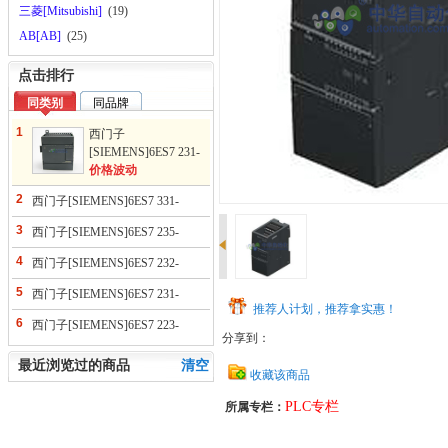
三菱[Mitsubishi]
(19)
AB[AB]
(25)
点击排行
同类别
同品牌
1
西门子
[SIEMENS]6ES7 231-
0HC22-0XA8型4路模
价格波动
拟量输入模块
2
西门子[SIEMENS]6ES7 331-
7KF02-0AB0型模拟量输入模块
3
西门子[SIEMENS]6ES7 235-
0KD22-0XA8型模拟量扩展模块
4
西门子[SIEMENS]6ES7 232-
0HB22-0XA8型模拟量扩展模块
5
西门子[SIEMENS]6ES7 231-
推荐人计划，推荐拿实惠！
4HF32-0XB0型模拟量输入模块
6
西门子[SIEMENS]6ES7 223-
分享到：
1PH22-0XA8型数字量混合输入/
输出模块(8路)
最近浏览过的商品
清空
收藏该商品
PLC专栏
所属专栏：