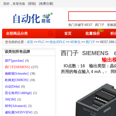
您好，欢迎光临
[登陆]
[免费注册]
热门关键字:
6ES7
西门子
变频
全部商品分类
首页
批量报价
积
您当前的位置：
首页
>>
PLC
>>
组合式PLC
>>
I/O单元
>>
西门子
>> 6ES7 2
该类别所有品牌
西门子
SIEMENS
输出模块
国产[guochan]
(4)
IO点数：16 输出类型：晶体管
西门子[SIEMENS]
(237)
所用的每点输入 4 mA，- 同
施耐德[Schneider]
(38)
流时的逻辑 1 信号：最小 20 V
欧姆龙[OMRON]
(18)
(最大)：0.75 A 灯负载：
台达[Delta]
(6)
A，最大持续 100 ms 隔离(
昆仑海岸[ColliHigh]
(1)
缘：－ 隔离组：2 每个公共端
3M[3M]
(2)
命(无负载)
研华[Advantech]
(3)
威纶通[WEINVIEW]
(2)