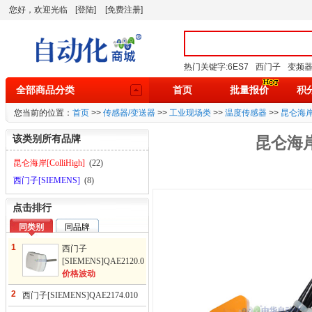
您好，欢迎光临
[登陆]
[免费注册]
热门关键字:
6ES7
西门子
变频
全部商品分类
首页
批量报价
积
您当前的位置：
首页
>>
传感器/变送器
>>
工业现场类
>>
温度传感器
>>
昆仑海
该类别所有品牌
昆仑海
昆仑海岸[ColliHigh]
(22)
西门子[SIEMENS]
(8)
点击排行
同类别
同品牌
1
西门子
[SIEMENS]QAE2120.010
型温度传感器
价格波动
2
西门子[SIEMENS]QAE2174.010
型温度传感器