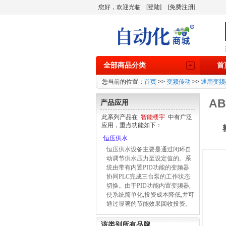
您好，欢迎光临
[登陆]
[免费注册]
全部商品分类
首
您当前的位置：
首页
>>
变频传动
>>
通用变频
AB
产品应用
此系列产品在
智能楼宇
中有广泛
应用，重点功能如下：
·
恒压供水
恒压供水设备主要是通过闭环自
动调节供水压力至设定值的。系
统由带有内置PID功能的变频器
协同PLC完成三台泵的工作状态
切换。由于PID功能内置变频器,
使系统简单化,投资成本降低,并可
通过显著的节能效果回收投资。
该类别所有品牌