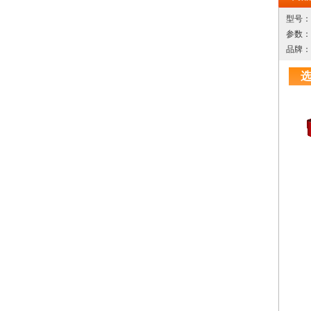
ACS5
型号：A
矢量控
参数：
制、潜
品牌：
产
ACS5
矢量控
制、潜
产
ACS5
15K
控制，
潜水机
ACS5
矢量控
制、潜
产
ACS5
7.5K
量控制
制、潜