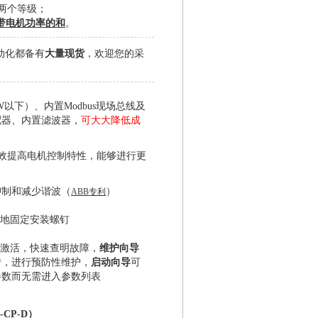
两个等级；
带电机功率的和
。
自动化都备有
大量现货
，欢迎您的采
W以下）、内置Modbus现场总线及
配器、内置滤波器，
可大大降低成
效提高电机控制特性，能够进行更
抑制和减少谐波（
）
ABB专利
便地固定安装螺钉
激活，快速查明故障，
维护向导
转，进行预防性维护，
启动向导
可
参数而无需进入参数列表
CP-D）