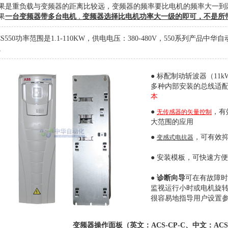
果是重负载与变频器的距离比较远，变频器的频率要比电机的频率大一到
果
一台变频器带多台电机
变频器选择比电机功率大一级的即可，不是所
，
CS550功率范围是1.1-110KW，供电电压：380-480V，550系列产品中华
。
● 标配制动斩波器（11k
多种内部安装的总线适
本
●
，有
无传感器的矢量控制
大范围的应用
●
，可有效
变感式电抗器
● 安装模板，可快速方
●
诊断向导
可在有故障时
监视运行小时或电机旋
很容易地指导用户设置
变频器操作面板（英文：ACS-CP-C、中文：ACS-