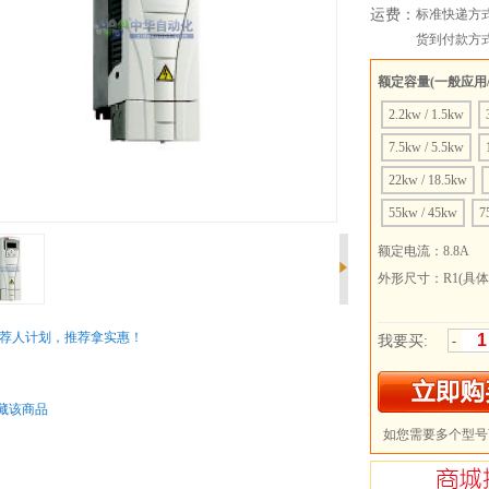
运费：
标准快递方
货到付款方
额定容量(一般应用
2.2kw / 1.5kw
7.5kw / 5.5kw
22kw / 18.5kw
55kw / 45kw
7
132kw / 110kw
额定电流：
8.8A
外形尺寸：
R1(具
荐人计划，推荐拿实惠！
我要买:
-
：
藏该商品
如您需要多个型号