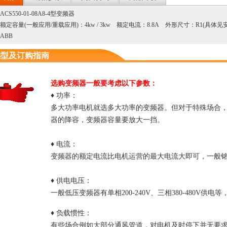
50-01-125A-4型变频器
额定容量(一般应用/重载应用)：55kw /
CS550-01-08A8-4型变频器
会员价：
制，适用于机械运动控
45kw
￥11702.0
(6.
额定容量(一般应用/重载应用)：4kw / 3kw 额定电流：8.8A 外形尺寸：R1(具体
水机、纺织等，中国生
额定电流：125A
市场价：￥18807
ABB
外形尺寸：R5(具体见安装尺寸图)
选型及订购指南
50-01-157A-4型变频器
额定容量(一般应用/重载应用)：75kw /
会员价：
制，适用于机械运动控
55kw
￥18488.0
(7.
水机、纺织等，中国生
额定电流：157A
市场价：￥23401
选购变频器一般要考虑以下参数：
外形尺寸：R6(具体见安装尺寸图)
♦ 功率：
50-01-031A-4型变频器
额定容量(一般应用/重载应用)：15kw /
会员价：
多大功率电机就选多大功率的变频器。但对于特殊场合
W(一般负载)，31A，矢量
11kw
￥5436.0
(7.90
器的降容，变频器容量要放大一挡。
适用于机械运动控制、
额定电流：31A
市场价：￥6880
、纺织等，中国生产
外形尺寸：R3(具体见安装尺寸图)
♦ 电流：
50-01-038A-4型变频器
额定容量(一般应用/重载应用)：18.5kw /
会员价：
变频器的额定电流比电机运营的最大电流大即可，一般
制，适用于机械运动控
15kw
￥6689.0
(7.90
水机、纺织等，中国生
额定电流：38A
市场价：￥8466
外形尺寸：R3(具体见安装尺寸图)
♦ 供电电压：
一般低压变频器有单相200-240V、三相380-480V
50-01-015A-4型变频器
额定容量(一般应用/重载应用)：7.5kw /
W(一般负载)，15.4A，矢
会员价：
5.5kw
♦ 负载惯性：
￥3125.0
，适用于机械运动控
(7.90
额定电流：15.4A
水机、纺织等，中国生
市场价：￥3955
有些场合例如大部分通风管道，对电机及时停下并无要