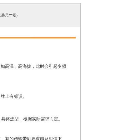
221886折)
现货
见安装尺寸图)
.8
900315折)
6周
.6
，如高温，高海拔，此时会引起变频
07034折)
6周
.4
铭牌上有标识。
04564折)
6周
.6
供电等，具体选型，根据实际需求而定。
09914折)
6周
.2
求，有的传输带则要求能及时停下