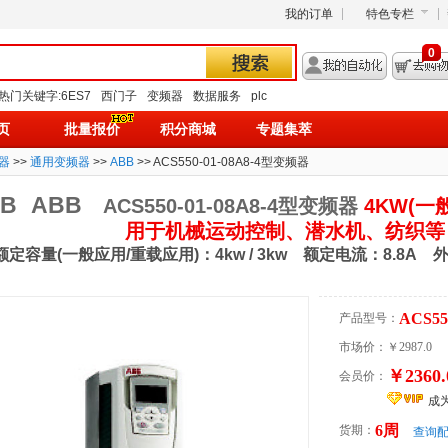
我的订单
特色专栏
0
热门关键字:
6ES7
西门子
变频器
数据服务
plc
页
批量报价
积分商城
专题集萃
器
>>
通用变频器
>>
ABB
>> ACS550-01-08A8-4型变频器
B
ABB
ACS550-01-08A8-4型变频器
4KW(一
用于机械运动控制、潜水机、纺织等
额定容量(一般应用/重载应用)：4kw / 3kw 额定电流：8.8
ACS55
产品型号：
市场价：
￥2987.0
￥2360.
会员价：
成
6周
货期：
查询