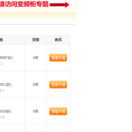
格
货期
购买
39087折)
6周
.2
90012折)
6周
.5
90028折)
6周
.0