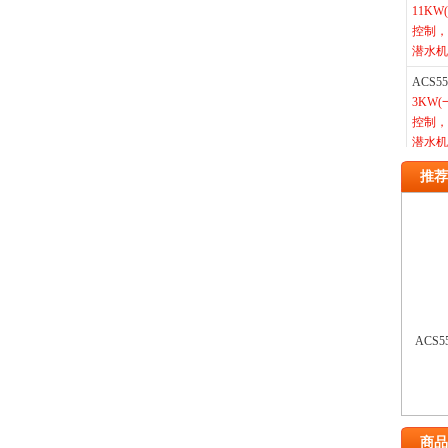
11K
控制，
潜水机
ACS5
3KW
控制，
潜水机
ACS5
推荐
矢量控
制、潜
产
ACS5
矢量控
制、潜
产
ACS5
ACS5
5.5K
量控制
制、潜
产
商品