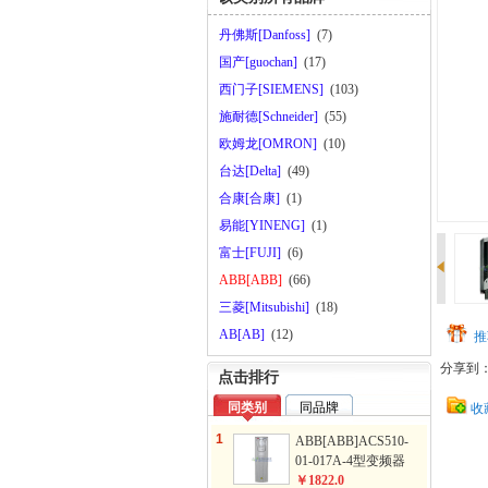
丹佛斯[Danfoss]
(7)
国产[guochan]
(17)
西门子[SIEMENS]
(103)
施耐德[Schneider]
(55)
欧姆龙[OMRON]
(10)
台达[Delta]
(49)
合康[合康]
(1)
易能[YINENG]
(1)
富士[FUJI]
(6)
ABB[ABB]
(66)
三菱[Mitsubishi]
(18)
AB[AB]
(12)
推
分享到
点击排行
同类别
同品牌
收
1
ABB[ABB]ACS510-
01-017A-4型变频器
￥1822.0