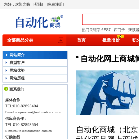
您好，欢迎光临
[登陆]
[免费注册]
热门关键字:
6ES7
西门子
变频
全部商品分类
首页
批量报价
积
网站简介
自动化网上商城
典型客户
网站优势
网站历程
联系我们
媒体合作
：
TEL:010-82893494
E-mail:cooperation@automation.com.cn
供应商合作
：
TEL:010-82893554
自动化商城（北京
E-mail:auto@automation.com.cn
订购热线
：