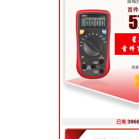
我要
396
已有