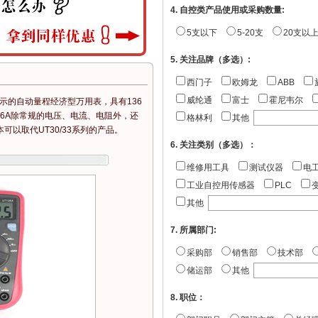
4. 自控类产品使用或采购数量:
5支以下
5-20支
20支以
5. 关注品牌（多选）:
西门子
欧姆龙
ABB
威纶通
富士
霍尼韦尔
999)显示的自动量程经济型万用表，具有136
36A除常规的电压、电流、电阻外，还
格林利
其他
以取代UT30/33系列的产品。
6. 关注类别（多选）：
维修用工具
测试仪器
电
工业自控用传感器
PLC
其他
7. 所属部门:
采购部
销售部
技术部
储运部
其他
8. 职位：