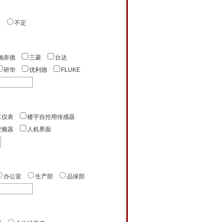
上
不定
施奈德
三菱
台达
研华
优利德
FLUKE
工仪表
楼宇自控用传感器
变频器
人机界面
办公室
生产部
品保部