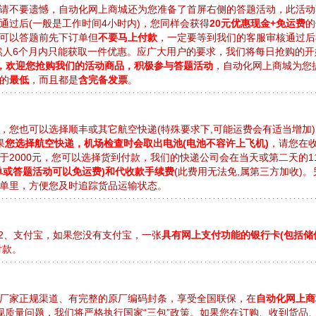
请不要遗憾，自动化网上商城还为您准备了首屏右侧的答题活动，此活动
通过后(一般是工作时间4小时内)，您同样会获得
20元优惠现金+免运费
的
可以答题前先下订单但
不要马上付款
，一定要等到我们的客服审核通过后
然人6个月内只能获取一件优惠。应广大用户的要求，我们将每日抢购的开
9:59，欢迎您抢购我们的活动商品，积极参与答题活动
，自动化网上商城为您
的
最低
，而且都是
含完备发票
。
，您也可以选择顺丰或其它航空快递(特殊要求下,可能运费会有适当增加
果
您选择航空快递，机场检查时会取出电池(电池不容许上飞机)
，请您在
2000元，您可以选择货到付款，我们的快递公司会在当天或第二天的11
单或答题活动可以免运费)和代收款手续费
(此费用无法免,属第三方加收)
单里，方便您及时追踪货品运输状态。
 2、支付宝，如果您没有支付宝，一张
具有网上支付功能的银行卡(包括储
付款。
厂家正规渠道、有完整的原厂编码封条，享受全国联保，在
自动化网上商
现质量问题，我们将严格执行国家“三包”政策。如果您在订购、收到货品