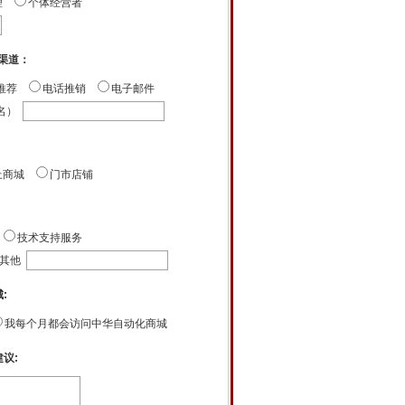
理
个体经营者
息渠道：
推荐
电话推销
电子邮件
名）
上商城
门市店铺
技术支持服务
其他
:
我每个月都会访问中华自动化商城
议: