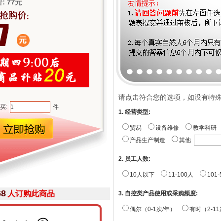
请点击符合您的选项，如没有特
买:
件
1. 经营类型:
贸易
设备维修
教学科研
产品生产制造
其他
2. 员工人数:
10人以下
11-100人
101
68
人订购此商品
3. 自控类产品使用或采购频度:
偶尔（0-1次/年）
有时（2-1