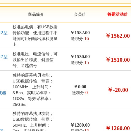
商品简介
会员价
答题活动价
校准热电偶，有USB数据
￥1582.00
13型
传输功能，使用过程中不
￥1562.00
16
能同时用作输出源和测量
送积分:
上
校准电压、电流信号，可
￥1530.00
12型
￥1510.00
以输出阶梯波、斜波信
15
送积分:
号、阶越信号
独特的屏幕拷贝功能，
USB数据传输、带宽：
￥0.00
100MHz、上升时间：
￥-20.00
0
示波器
3.5ns、实时采样率：
送积分:
1GS/s、等效采样率：
25GS/s
独特的屏幕拷贝功能，
USB数据传输、带宽：
￥1280.00
50MHz、上升时间：
￥1260.00
13