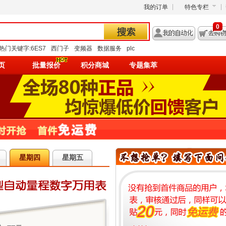
我的订单
特色专栏
0
热门关键字:
6ES7
西门子
变频器
数据服务
plc
页
批量报价
积分商城
专题集萃
星期四
星期五