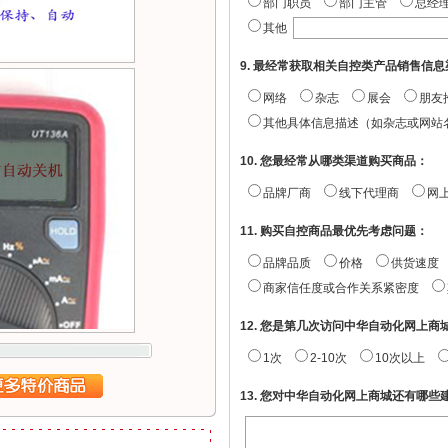
部门职员
部门主管
总经
其他
9. 最经常获取相关自控类产品销售信
网络
杂志
展会
朋友
其他具体信息描述（如杂志或网站
10. 您最经常从哪类渠道购买商品：
品牌厂商
线下代理商
网
11. 购买自控商品最优先考虑问题：
品牌品质
价格
供货速度
商家信任度或合作关系紧密度
12. 您是第几次访问中华自动化网上商城
1次
2-10次
10次以上
13. 您对中华自动化网上商城还有哪些建