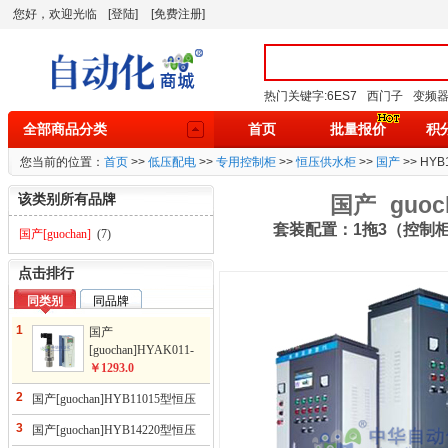
您好，欢迎光临
[登陆]
[免费注册]
热门关键字:
6ES7
西门子
变频
全部商品分类
首页
批量报价
积
您当前的位置：
首页
>>
低压配电
>>
专用控制柜
>>
恒压供水柜
>>
国产
>> HY
该类别所有品牌
国产
guoc
套装配置：1拖3（控制柜
国产[guochan]
(7)
点击排行
同类别
同品牌
1
国产
[guochan]HYAK011-
016型高性价比套餐组
￥1293.0
合
2
国产[guochan]HYB11015型恒压
供水控制柜(ABB变频）
3
国产[guochan]HYB14220型恒压