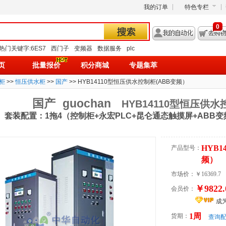
我的订单
特色专栏
0
热门关键字:
6ES7
西门子
变频器
数据服务
plc
页
批量报价
积分商城
专题集萃
柜
>>
恒压供水柜
>>
国产
>> HYB14110型恒压供水控制柜(ABB变频）
国产
guochan
HYB14110型恒压供水
套装配置：1拖4（控制柜+永宏PLC+昆仑通态触摸屏+ABB
HYB1
产品型号：
频）
市场价：
￥16369.7
￥9822.
会员价：
成
1周
货期：
查询