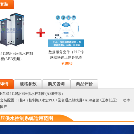
套装
数据服务套件（PLC传
14110型恒压供水控制
感器快速上网各地查
柜(ABB变频）
看）
￥180.0
详情
规格参数
购买咨询
商品评价
HYB14110型恒压供水控制柜(ABB变频）
套装配置：1拖4（控制柜+永宏PLC+昆仑通态触摸屏+ABB变频+正泰低压） 功率：
国产
恒压供水控制系统适用范围