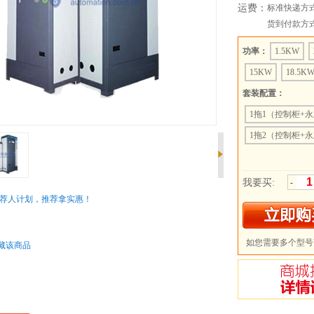
运费：
标准快递方
货到付款方
功率：
1.5KW
15KW
18.5K
套装配置：
1拖1（控制柜+永
压）
1拖2（控制柜+永
压）
1拖3（控制柜+永
压）
1拖4（控制柜+永
我要买:
-
压）
荐人计划，推荐拿实惠！
：
如您需要多个型号
藏该商品