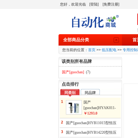
您好，欢迎光临
[登陆]
[免费注册]
全部商品分类
首
您当前的位置：
首页
>>
低压配电
>>
专用控制
该类别所有品牌
国产[guochan]
(7)
点击排行
同类别
同品牌
1
国产
[guochan]HYAK011-
016型高性价比套餐组
￥1293.0
合
2
国产[guochan]HYB11015型恒压
供水控制柜(ABB变频）
3
国产[guochan]HYB14220型恒压