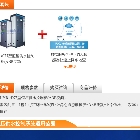
套装
数据服务套件（PLC传
14075型恒压供水控制
感器快速上网各地查
柜(ABB变频）
看）
￥180.0
详情
规格参数
购买咨询
商品评价
HYB14075型恒压供水控制柜(ABB变频）
套装配置：1拖4（控制柜+永宏PLC+昆仑通态触摸屏+ABB变频+正泰低压） 功率：
国产
恒压供水控制系统适用范围