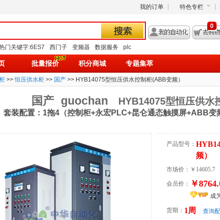
我的订单
特色专栏
0
热门关键字:
6ES7
西门子
变频器
数据服务
plc
页
批量报价
积分商城
专题集萃
柜
>>
恒压供水柜
>>
国产
>> HYB14075型恒压供水控制柜(ABB变频）
国产
guochan
HYB14075型恒压供水
套装配置：1拖4（控制柜+永宏PLC+昆仑通态触摸屏+ABB变
HYB
产品型号：
频）
市场价：
￥14605.7
￥8764.
会员价：
成
1周
货期：
查询