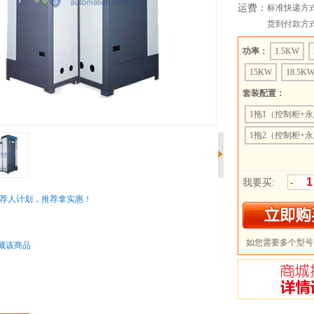
运费：
标准快递方
货到付款方
功率：
1.5KW
15KW
18.5K
套装配置：
1拖1（控制柜+永
压）
1拖2（控制柜+永
压）
1拖3（控制柜+永
压）
1拖4（控制柜+永
我要买:
-
压）
荐人计划，推荐拿实惠！
：
如您需要多个型号
藏该商品