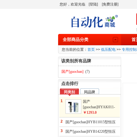
您好，欢迎光临
[登陆]
[免费注册]
全部商品分类
首
您当前的位置：
首页
>>
低压配电
>>
专用控制
该类别所有品牌
国产[guochan]
(7)
点击排行
同类别
同品牌
1
国产
[guochan]HYAK011-
016型高性价比套餐组
￥1293.0
合
2
国产[guochan]HYB11015型恒压
供水控制柜(ABB变频）
3
国产[guochan]HYB14220型恒压