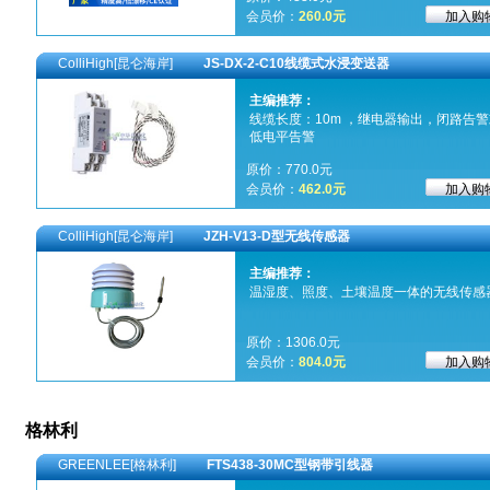
会员价：
260.0元
ColliHigh[昆仑海岸]
JS-DX-2-C10线缆式水浸变送器
主编推荐：
线缆长度：10m ，继电器输出，闭路告警
低电平告警
原价：770.0元
会员价：
462.0元
ColliHigh[昆仑海岸]
JZH-V13-D型无线传感器
主编推荐：
温湿度、照度、土壤温度一体的无线传感
原价：1306.0元
会员价：
804.0元
格林利
GREENLEE[格林利]
FTS438-30MC型钢带引线器