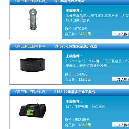
GREENLEE[格林利]
GT-95型电压检测表
主编推荐：
高分辨液晶显示,单独接地故障检测，无需
加其他测试仪表
原价：970.0元
会员价：
873.0元
GREENLEE[格林利]
CH825-102型双金属开孔器
主编推荐：
102mm(4＂)，M42钢，3倍开孔速度，6
用寿命，表面特殊处理发热小
原价：124.0元
会员价：
112.0元
GREENLEE[格林利]
0158-12重型多用途工具包
主编推荐：
18"，加厚帆布，经久耐用
原价：593.89元
会员价：
486.0元