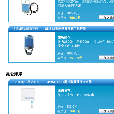
额定转矩25Nm，控制信号三位浮点，风
积最大值4平方米
原价：1022.0元
会员价：
659.0元
SIEMENS[西门子]
SKB62型电动液压阀门执行器
主编推荐：
推力2800N，行程20mm，0-10V/4-20m
安全关闭（15秒）
原价：9808.0元
会员价：
5519.0元
昆仑海岸
ColliHigh[昆仑海岸]
JWSL-12AT壁挂型温湿度变送器
主编推荐：
壁挂式安装，4~20mA输出
原价：433.0元
会员价：
260.0元