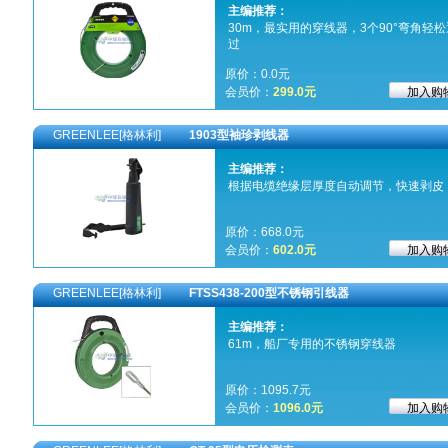
主编推荐：
30m，最实用的穿线器，3个90°弯角轻松
过
原价：0.0元
会员价：
299.0元
GREENLEE[格林利]
1903型袖珍剥线器
主编推荐：
根据电缆绝缘层厚度自动调节，快速剥皮
原价：668.0元
会员价：
602.0元
GREENLEE[格林利]
FTSS438-200型不锈钢引线器
主编推荐：
61m，船厂专用的不锈钢穿线器
原价：1095.7元
会员价：
1096.0元