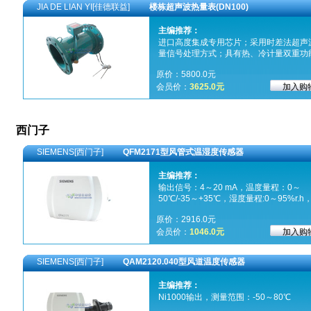
JIA DE LIAN YI[佳德联益]
楼栋超声波热量表(DN100)
主编推荐：
进口高度集成专用芯片；采用时差法超声
量信号处理方式；具有热、冷计量双重功
原价：5800.0元
会员价：
3625.0元
西门子
SIEMENS[西门子]
QFM2171型风管式温湿度传感器
主编推荐：
输出信号：4～20 mA，温度量程：0～
50℃/-35～+35℃，湿度量程:0～95%r.h
作电压：DC 13.5～35V
原价：2916.0元
会员价：
1046.0元
SIEMENS[西门子]
QAM2120.040型风道温度传感器
主编推荐：
Ni1000输出，测量范围：-50～80℃