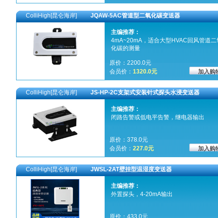
ColliHigh[昆仑海岸]
JQAW-5AC管道型二氧化碳变送器
主编推荐：
4mA~20mA，适合大型HVAC回风管道二
化碳的测量
原价：2200.0元
会员价：
1320.0元
ColliHigh[昆仑海岸]
JS-HP-2C支架式安装针式探头水浸变送器
主编推荐：
闭路告警或低电平告警，继电器输出
原价：378.0元
会员价：
227.0元
ColliHigh[昆仑海岸]
JWSL-2AT壁挂型温湿度变送器
主编推荐：
外置探头，4-20mA输出
原价：433.0元